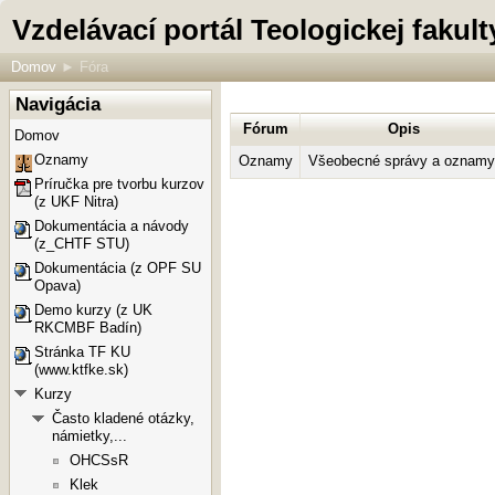
Vzdelávací portál Teologickej faku
Domov
►
Fóra
Navigácia
Fórum
Opis
Domov
Oznamy
Oznamy
Všeobecné správy a
oznamy
Príručka pre tvorbu kurzov
(z UKF Nitra)
Dokumentácia a návody
(z_CHTF STU)
Dokumentácia (z OPF SU
Opava)
Demo kurzy (z UK
RKCMBF Badín)
Stránka TF KU
(www.ktfke.sk)
Kurzy
Často kladené otázky,
námietky,...
OHCSsR
Klek