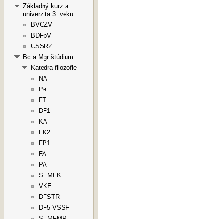
Základný kurz a
univerzita 3. veku
BVCZV
BDFpV
CSSR2
Bc a Mgr štúdium
Katedra filozofie
NA
Pe
FT
DF1
KA
FK2
FP1
FA
PA
SEMFK
VKE
DFSTR
DF5-VSSF
SEMFMP