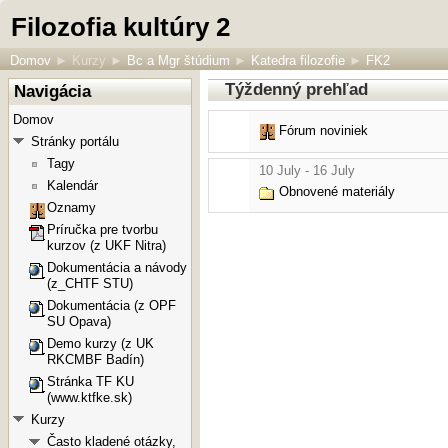
Filozofia kultúry 2
Domov
►
Kurzy
►
Bc a Mgr štúdium
►
Katedra filozofie
►
FK2
Týždenný prehľad
Navigácia
Domov
Fórum noviniek
Stránky portálu
Tagy
10 July - 16 July
Kalendár
Obnovené materiály
Oznamy
Príručka pre tvorbu
kurzov (z UKF Nitra)
Dokumentácia a návody
(z_CHTF STU)
Dokumentácia (z OPF
SU Opava)
Demo kurzy (z UK
RKCMBF Badín)
Stránka TF KU
(www.ktfke.sk)
Kurzy
Často kladené otázky,