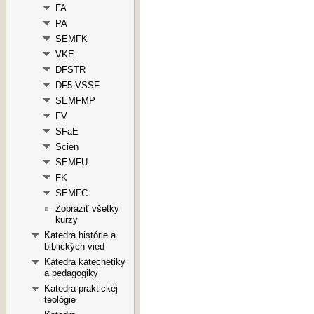
FA
PA
SEMFK
VKE
DFSTR
DF5-VSSF
SEMFMP
FV
SFaE
Scien
SEMFU
FK
SEMFC
Zobraziť všetky
kurzy
Katedra histórie a
biblických vied
Katedra katechetiky
a pedagogiky
Katedra praktickej
teológie