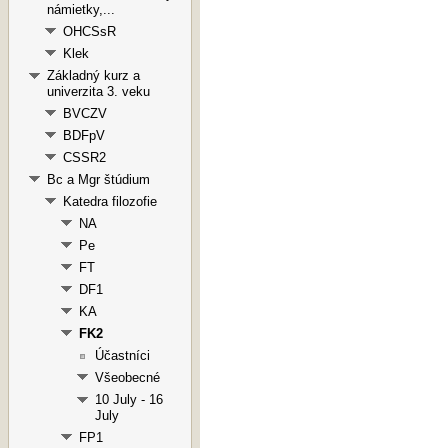
námietky,...
OHCSsR
Klek
Základný kurz a
univerzita 3. veku
BVCZV
BDFpV
CSSR2
Bc a Mgr štúdium
Katedra filozofie
NA
Pe
FT
DF1
KA
FK2
Účastníci
Všeobecné
10 July - 16
July
FP1