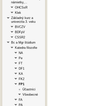
námietky,...
OHCSsR
Klek
Základný kurz a
univerzita 3. veku
BVCZV
BDFpV
CSSR2
Bc a Mgr štúdium
Katedra filozofie
NA
Pe
FT
DF1
KA
FK2
FP1
Účastníci
Všeobecné
FA
PA