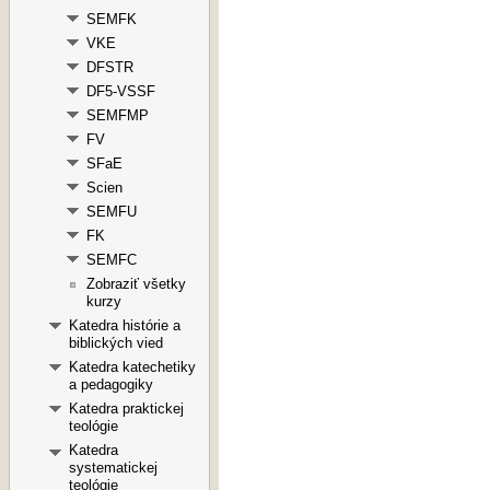
SEMFK
VKE
DFSTR
DF5-VSSF
SEMFMP
FV
SFaE
Scien
SEMFU
FK
SEMFC
Zobraziť všetky
kurzy
Katedra histórie a
biblických vied
Katedra katechetiky
a pedagogiky
Katedra praktickej
teológie
Katedra
systematickej
teológie