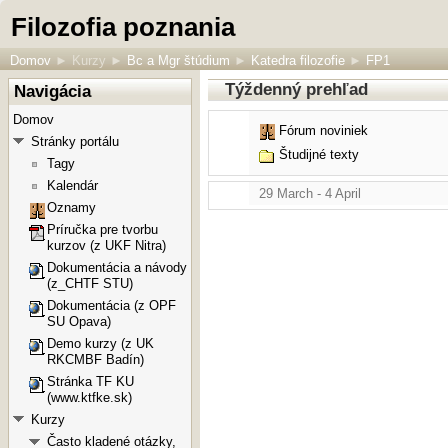
Filozofia poznania
Domov
►
Kurzy
►
Bc a Mgr štúdium
►
Katedra filozofie
►
FP1
Týždenný prehľad
Navigácia
Domov
Fórum noviniek
Stránky portálu
Študijné texty
Tagy
Kalendár
29 March - 4 April
Oznamy
Príručka pre tvorbu
kurzov (z UKF Nitra)
Dokumentácia a návody
(z_CHTF STU)
Dokumentácia (z OPF
SU Opava)
Demo kurzy (z UK
RKCMBF Badín)
Stránka TF KU
(www.ktfke.sk)
Kurzy
Často kladené otázky,