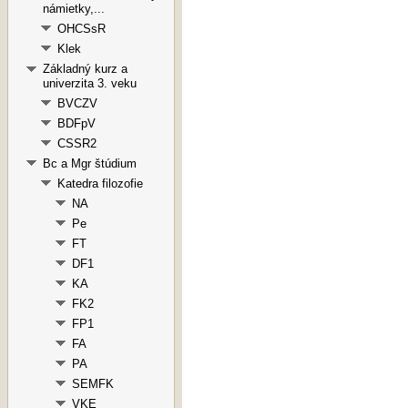
námietky,...
OHCSsR
Klek
Základný kurz a
univerzita 3. veku
BVCZV
BDFpV
CSSR2
Bc a Mgr štúdium
Katedra filozofie
NA
Pe
FT
DF1
KA
FK2
FP1
FA
PA
SEMFK
VKE