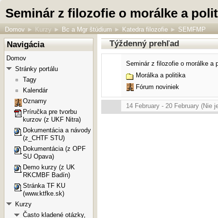
Seminár z filozofie o morálke a polit
Domov
►
Kurzy
►
Bc a Mgr štúdium
►
Katedra filozofie
►
SEMFMP
Týždenný prehľad
Navigácia
Domov
Seminár z filozofie o morálke a p
Stránky portálu
Morálka a politika
Tagy
Fórum noviniek
Kalendár
Oznamy
14 February - 20 February (Nie je
Príručka pre tvorbu
kurzov (z UKF Nitra)
Dokumentácia a návody
(z_CHTF STU)
Dokumentácia (z OPF
SU Opava)
Demo kurzy (z UK
RKCMBF Badín)
Stránka TF KU
(www.ktfke.sk)
Kurzy
Často kladené otázky,