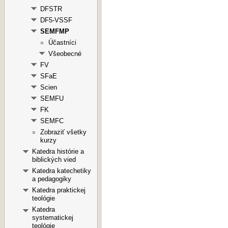
DFSTR
DF5-VSSF
SEMFMP
Účastníci
Všeobecné
FV
SFaE
Scien
SEMFU
FK
SEMFC
Zobraziť všetky
kurzy
Katedra histórie a
biblických vied
Katedra katechetiky
a pedagogiky
Katedra praktickej
teológie
Katedra
systematickej
teológie