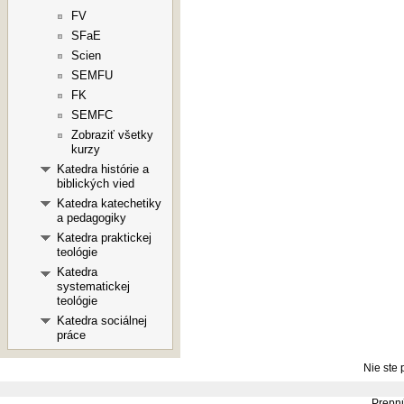
FV
SFaE
Scien
SEMFU
FK
SEMFC
Zobraziť všetky
kurzy
Katedra histórie a
biblických vied
Katedra katechetiky
a pedagogiky
Katedra praktickej
teológie
Katedra
systematickej
teológie
Katedra sociálnej
práce
Nie ste 
Prepnú