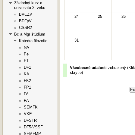
Základný kurz a
univerzita 3. veku
BVCZV
24
25
26
BDFpV
CSSR2
Bc a Mgr štúdium
31
Katedra filozofie
NA
Pe
FT
DF1
Všeobecné udalosti
zobrazený (
Klik
skrytie
)
KA
FK2
FP1
FA
PA
SEMFK
VKE
DFSTR
DF5-VSSF
SEMFMP