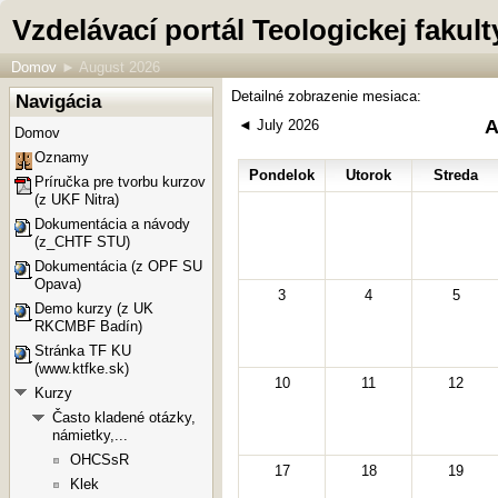
Vzdelávací portál Teologickej faku
Domov
►
August 2026
Detailné zobrazenie mesiaca:
Navigácia
A
◄
July 2026
Domov
Oznamy
Pondelok
Utorok
Streda
Príručka pre tvorbu kurzov
(z UKF Nitra)
Dokumentácia a návody
(z_CHTF STU)
Dokumentácia (z OPF SU
Opava)
3
4
5
Demo kurzy (z UK
RKCMBF Badín)
Stránka TF KU
(www.ktfke.sk)
10
11
12
Kurzy
Často kladené otázky,
námietky,...
OHCSsR
17
18
19
Klek