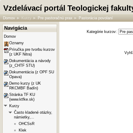
Vzdelávací portál Teologickej faku
Domov
►
Kurzy
►
Pre pastoračnú prax
►
Pastorácia povolaní
Navigácia
Kategórie kurzov:
Domov
Oznamy
Príručka pre tvorbu kurzov
Vyhľ
(z UKF Nitra)
Dokumentácia a návody
(z_CHTF STU)
Dokumentácia (z OPF SU
Opava)
Demo kurzy (z UK
RKCMBF Badín)
Stránka TF KU
(www.ktfke.sk)
Kurzy
Často kladené otázky,
námietky,...
OHCSsR
Klek