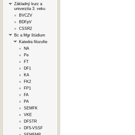
Základný kurz a
univerzita 3. veku
BVCZV
BDFpV
CSSR2
Bc a Mgr štúdium
Katedra filozofie
NA
Pe
FT
DF1
KA
FK2
FP1
FA
PA
SEMFK
VKE
DFSTR
DF5-VSSF
SEMFMP