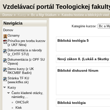
Vzdelávací portál Teologickej faku
Domov
►
Kurzy
►
Bc a Mgr štúdium
►
Katedra histórie a biblických vied
Navigácia
Kategórie kurzov:
Domov
Oznamy
Biblická teológia 5
Príručka pre tvorbu kurzov
(z UKF Nitra)
Dokumentácia a návody
(z_CHTF STU)
Nový zákon II. (Lukáš a Skutky
Dokumentácia (z OPF SU
Opava)
Demo kurzy (z UK
Biblické diskusné fórum
RKCMBF Badín)
Stránka TF KU
(www.ktfke.sk)
Kurzy
Často kladené otázky,
námietky,...
OHCSsR
Biblická teológia
Klek