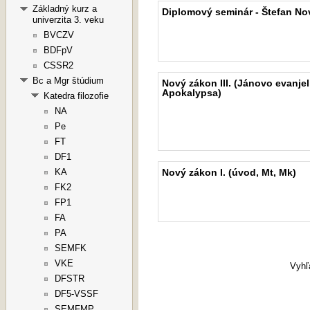
Základný kurz a
Diplomový seminár - Štefan No
univerzita 3. veku
BVCZV
BDFpV
CSSR2
Bc a Mgr štúdium
Nový zákon III. (Jánovo evanje
Apokalypsa)
Katedra filozofie
NA
Pe
FT
DF1
Nový zákon I. (úvod, Mt, Mk)
KA
FK2
FP1
FA
PA
SEMFK
VKE
Vyhľ
DFSTR
DF5-VSSF
SEMFMP