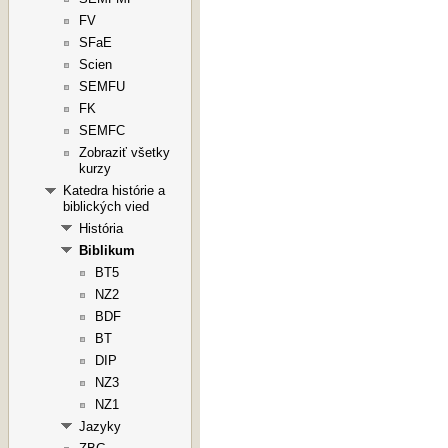
FV
SFaE
Scien
SEMFU
FK
SEMFC
Zobraziť všetky
kurzy
Katedra histórie a
biblických vied
História
Biblikum
BT5
NZ2
BDF
BT
DIP
NZ3
NZ1
Jazyky