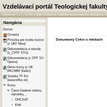
Vzdelávací portál Teologickej faku
Domov
▶
Kurzy
▶
Bc a Mgr štúdium
▶
Katedra systematickej teológie
▶
D
Navigácia
Domov
Oznamy
Dokumenty Cirkvi o médiach
Príručka pre tvorbu kurzov
(z UKF Nitra)
Dokumentácia a návody
(z_CHTF STU)
Dokumentácia (z OPF SU
Opava)
Demo kurzy (z UK
RKCMBF Badín)
Stránka TF KU
(www.ktfke.sk)
Kurzy
Často kladené otázky,
námietky,...
OHCSsR
Klek