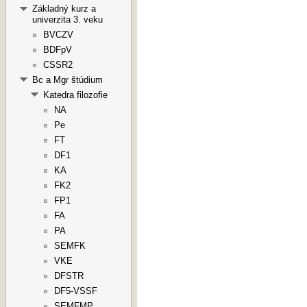
Základný kurz a
univerzita 3. veku
BVCZV
BDFpV
CSSR2
Bc a Mgr štúdium
Katedra filozofie
NA
Pe
FT
DF1
KA
FK2
FP1
FA
PA
SEMFK
VKE
DFSTR
DF5-VSSF
SEMFMP