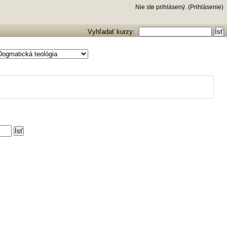
Nie ste prihlásený. (
Prihlásenie
)
Vyhľadať kurzy: