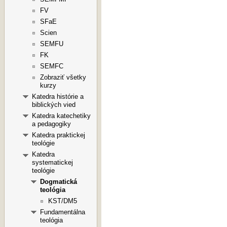
FV
SFaE
Scien
SEMFU
FK
SEMFC
Zobraziť všetky
kurzy
Katedra histórie a
biblických vied
Katedra katechetiky
a pedagogiky
Katedra praktickej
teológie
Katedra
systematickej
teológie
Dogmatická
teológia
KST/DM5
Fundamentálna
teológia