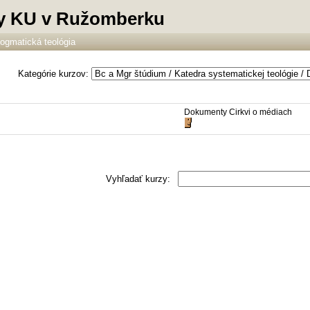
lty KU v Ružomberku
ogmatická teológia
Kategórie kurzov:
Dokumenty Cirkvi o médiach
Vyhľadať kurzy: