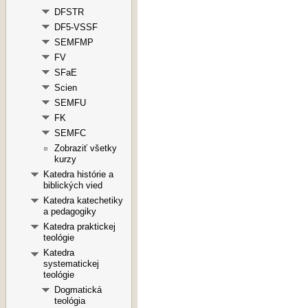
DFSTR
DF5-VSSF
SEMFMP
FV
SFaE
Scien
SEMFU
FK
SEMFC
Zobraziť všetky
kurzy
Katedra histórie a
biblických vied
Katedra katechetiky
a pedagogiky
Katedra praktickej
teológie
Katedra
systematickej
teológie
Dogmatická
teológia