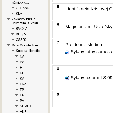
námietky,...
5
OHCSsR
Identifikácia Kristovej C
Klek
Základný kurz a
univerzita 3. veku
6
Magistérium - Učiteľský
BVCZV
BDFpV
CSSR2
7
Pre denne štúdium
Bc a Mgr štúdium
Katedra filozofie
Sylaby letný semeste
NA
Pe
FT
8
DF1
Sylaby externí LS 09
KA
FK2
FP1
9
FA
PA
SEMFK
VKE