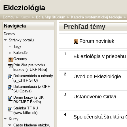
Ekleziológia
Domov
►
Kurzy
►
Bc a Mgr štúdium
►
Katedra systematickej teológie
►
Prehľad témy
Navigácia
Domov
Stránky portálu
Fórum noviniek
Tagy
Kalendár
1
Ekleziológia v priebehu
Oznamy
Príručka pre tvorbu
kurzov (z UKF Nitra)
2
Úvod do Ekleziológie
Dokumentácia a návody
(z_CHTF STU)
Dokumentácia (z OPF
SU Opava)
3
Ustanovenie Cirkvi
Demo kurzy (z UK
RKCMBF Badín)
Stránka TF KU
(www.ktfke.sk)
4
Spoločenská štruktúra C
Kurzy
Často kladené otázky,