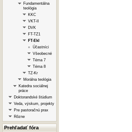
Fundamentálna
teológia
KKC
VKT-II
DVK
FT-TZ1
FT-Ekl
Účastníci
Všeobecné
Téma 7
Téma 8
TZ-Kr
Morálna teológia
Katedra sociálnej
práce
Doktorandské štúdium
Veda, výskum, projekty
Pre pastoračnú prax
Rôzne
Prehľadať fóra