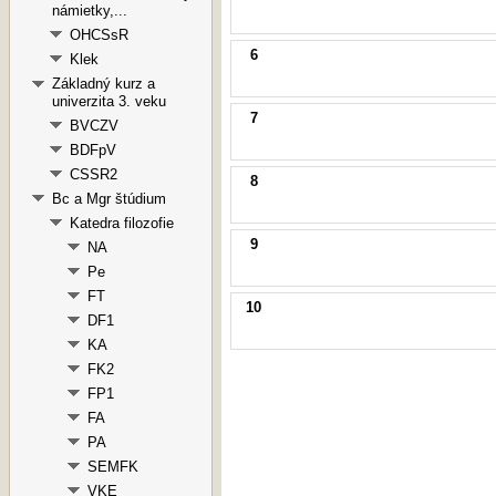
námietky,...
OHCSsR
6
Klek
Základný kurz a
univerzita 3. veku
7
BVCZV
BDFpV
CSSR2
8
Bc a Mgr štúdium
Katedra filozofie
9
NA
Pe
FT
10
DF1
KA
FK2
FP1
FA
PA
SEMFK
VKE