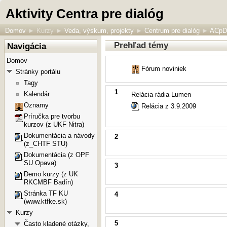
Aktivity Centra pre dialóg
Domov
►
Kurzy
►
Veda, výskum, projekty
►
Centrum pre dialóg
►
ACp
Prehľad témy
Navigácia
Domov
Fórum noviniek
Stránky portálu
Tagy
1
Kalendár
Relácia rádia Lumen
Oznamy
Relácia z 3.9.2009
Príručka pre tvorbu
kurzov (z UKF Nitra)
Dokumentácia a návody
2
(z_CHTF STU)
Dokumentácia (z OPF
SU Opava)
3
Demo kurzy (z UK
RKCMBF Badín)
Stránka TF KU
4
(www.ktfke.sk)
Kurzy
5
Často kladené otázky,