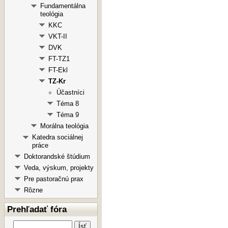
Fundamentálna
teológia
KKC
VKT-II
DVK
FT-TZ1
FT-Ekl
TZ-Kr
Účastníci
Téma 8
Téma 9
Morálna teológia
Katedra sociálnej
práce
Doktorandské štúdium
Veda, výskum, projekty
Pre pastoračnú prax
Rôzne
Prehľadať fóra
Ísť