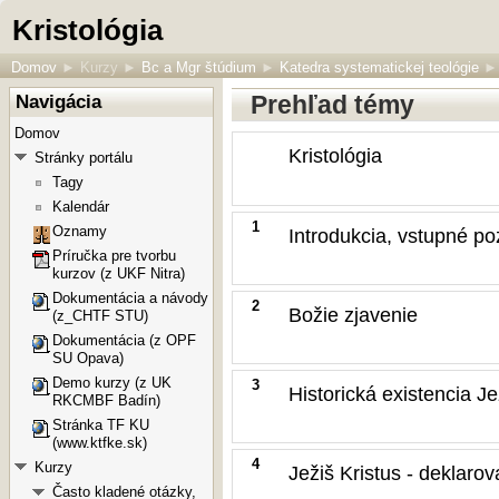
Kristológia
Domov
►
Kurzy
►
Bc a Mgr štúdium
►
Katedra systematickej teológie
►
Prehľad témy
Navigácia
Domov
Kristológia
Stránky portálu
Tagy
Kalendár
1
Oznamy
Introdukcia, vstupné p
Príručka pre tvorbu
kurzov (z UKF Nitra)
Dokumentácia a návody
2
Božie zjavenie
(z_CHTF STU)
Dokumentácia (z OPF
SU Opava)
Demo kurzy (z UK
3
Historická existencia Je
RKCMBF Badín)
Stránka TF KU
(www.ktfke.sk)
4
Kurzy
Ježiš Kristus - deklar
Často kladené otázky,