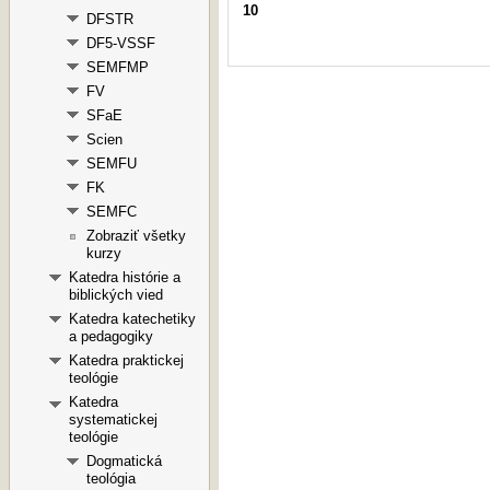
10
DFSTR
DF5-VSSF
SEMFMP
FV
SFaE
Scien
SEMFU
FK
SEMFC
Zobraziť všetky
kurzy
Katedra histórie a
biblických vied
Katedra katechetiky
a pedagogiky
Katedra praktickej
teológie
Katedra
systematickej
teológie
Dogmatická
teológia