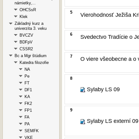
námietky,...
OHCSsR
5
Vierohodnosť Ježiša Kr
Klek
Základný kurz a
univerzita 3. veku
6
BVCZV
Svedectvo Tradície o Je
BDFpV
CSSR2
Bc a Mgr štúdium
7
O viere všeobecne a o v
Katedra filozofie
NA
Pe
8
FT
Sylaby LS 09
DF1
KA
FK2
9
FP1
FA
Sylaby LS externí 09
PA
SEMFK
VKE