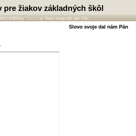
v pre žiakov základných škôl
4KU-4/2014
▶
Téma 3
▶
Slovo svoje dal nám Pán
Slovo svoje dal nám Pán
A