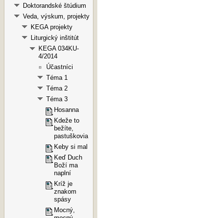
Doktorandské štúdium
Veda, výskum, projekty
KEGA projekty
Liturgický inštitút
KEGA 034KU-
4/2014
Účastníci
Téma 1
Téma 2
Téma 3
Hosanna
Kdeže to
bežíte,
pastuškovia
Keby si mal
Keď Duch
Boží ma
naplní
Kríž je
znakom
spásy
Mocný,
mocný