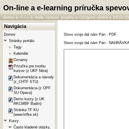
On-line a e-learning príručka spevo
Domov
▶
Kurzy
▶
Veda, výskum, projekty
▶
Liturgický inštitút
▶
KEGA 03
Navigácia
Domov
Slovo svoje dal nám Pán - PDF
Stránky portálu
Slovo svoje dal nám Pán - NAHRÁVK
Tagy
Kalendár
Oznamy
Príručka pre tvorbu
kurzov (z UKF Nitra)
Dokumentácia a návody
(z_CHTF STU)
Dokumentácia (z OPF
SU Opava)
Demo kurzy (z UK
RKCMBF Badín)
Stránka TF KU
(www.ktfke.sk)
Kurzy
Často kladené otázky,