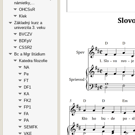
námietky,...
OHCSsR
Klek
Základný kurz a
univerzita 3. veku
BVCZV
BDFpV
CSSR2
Bc a Mgr štúdium
Katedra filozofie
NA
Pe
FT
DF1
KA
FK2
FP1
FA
PA
SEMFK
VKE