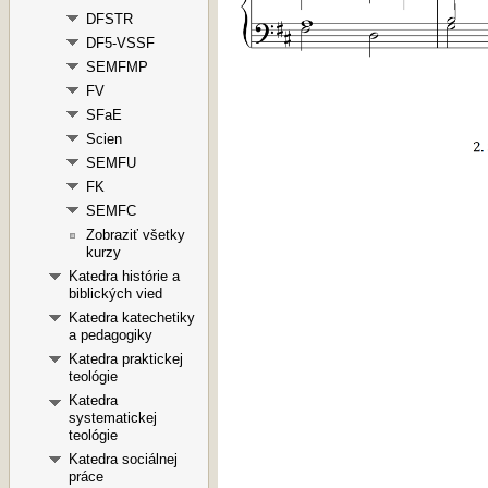
DFSTR
DF5-VSSF
SEMFMP
FV
SFaE
Scien
SEMFU
FK
SEMFC
Zobraziť všetky
kurzy
Katedra histórie a
biblických vied
Katedra katechetiky
a pedagogiky
Katedra praktickej
teológie
Katedra
systematickej
teológie
Katedra sociálnej
práce