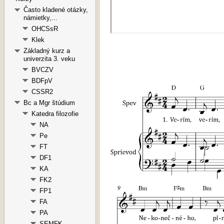
Často kladené otázky,
námietky,...
OHCSsR
Klek
Základný kurz a
univerzita 3. veku
BVCZV
BDFpV
CSSR2
Bc a Mgr štúdium
Katedra filozofie
NA
Pe
FT
DF1
KA
FK2
FP1
FA
PA
SEMFK