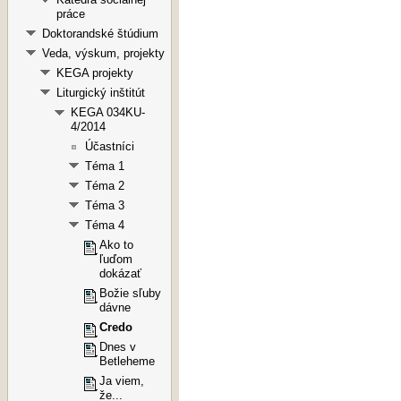
práce
Doktorandské štúdium
Veda, výskum, projekty
KEGA projekty
Liturgický inštitút
KEGA 034KU-
4/2014
Účastníci
Téma 1
Téma 2
Téma 3
Téma 4
Ako to
ľuďom
dokázať
Božie sľuby
dávne
Credo
Dnes v
Betleheme
Ja viem,
že...