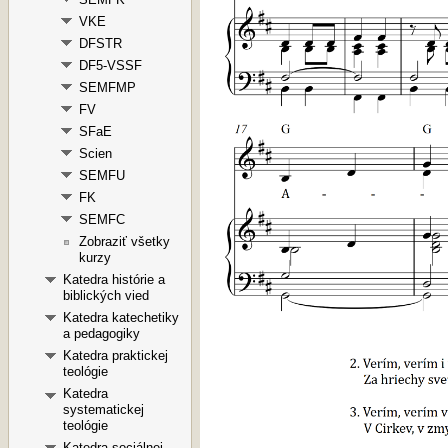
VKE
DFSTR
DF5-VSSF
SEMFMP
FV
SFaE
Scien
SEMFU
FK
SEMFC
Zobraziť všetky
kurzy
Katedra histórie a
biblických vied
Katedra katechetiky
a pedagogiky
Katedra praktickej
teológie
Katedra
systematickej
teológie
Katedra sociálnej