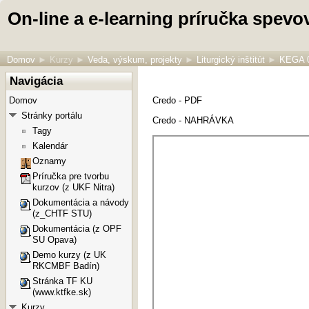
On-line a e-learning príručka spevo
Domov
►
Kurzy
►
Veda, výskum, projekty
►
Liturgický inštitút
►
KEGA 
Navigácia
Domov
Credo - PDF
Stránky portálu
Credo - NAHRÁVKA
Tagy
Kalendár
Oznamy
Príručka pre tvorbu
kurzov (z UKF Nitra)
Dokumentácia a návody
(z_CHTF STU)
Dokumentácia (z OPF
SU Opava)
Demo kurzy (z UK
RKCMBF Badín)
Stránka TF KU
(www.ktfke.sk)
Kurzy