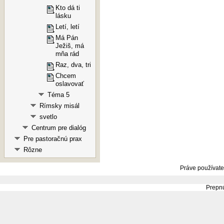
Kto dá ti
lásku
Letí, letí
Má Pán
Ježiš, má
mňa rád
Raz, dva, tri
Chcem
oslavovať
Téma 5
Rímsky misál
svetlo
Centrum pre dialóg
Pre pastoračnú prax
Rôzne
Práve používate
Prepnú