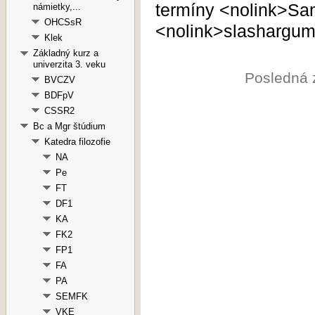
termíny <nolink>
Sa
námietky,...
OHCSsR
<nolink>
slashargum
Klek
Základný kurz a
univerzita 3. veku
Posledná 
BVCZV
BDFpV
CSSR2
Bc a Mgr štúdium
Katedra filozofie
NA
Pe
FT
DF1
KA
FK2
FP1
FA
PA
SEMFK
VKE