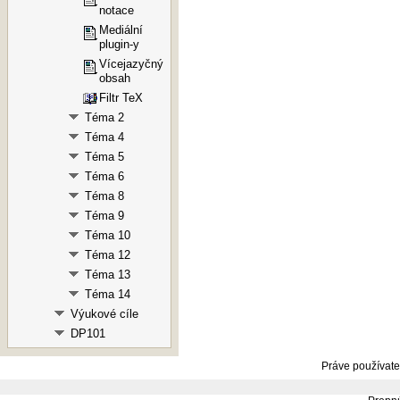
notace
Mediální
plugin-y
Vícejazyčný
obsah
Filtr TeX
Téma 2
Téma 4
Téma 5
Téma 6
Téma 8
Téma 9
Téma 10
Téma 12
Téma 13
Téma 14
Výukové cíle
DP101
Práve používate