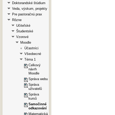
Doktorandské štúdium
Veda, výskum, projekty
Pre pastoračnú prax
Rôzne
Učiteľské
Študentské
Vzorové
Moodle
Účastníci
Všeobecné
Téma 1
Celkový
návrh
Moodle
Správa webu
Správa
uživatelů
Správa
kursů
Samočinné
odkazování
Matematická