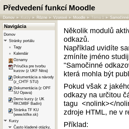
Předvedení funkcí Moodle
Domov
►
Kurzy
►
Rôzne
►
Vzorové
►
Moodle
►
Téma 1
►
Samočinné
Navigácia
Několik modulů aktiv
Domov
odkazů.
Stránky portálu
Například uvidíte s
Tagy
Kalendár
zmíníte jméno studij
Oznamy
"
Samočinné odkazo
Príručka pre tvorbu
kurzov (z UKF Nitra)
která mohla být pub
Dokumentácia a návody
(z_CHTF STU)
Pokud však z jakého
Dokumentácia (z OPF
SU Opava)
odkazy na určitou čá
Demo kurzy (z UK
tagu <nolink></noli
RKCMBF Badín)
Stránka TF KU
zdroje HTML, ne v r
(www.ktfke.sk)
Kurzy
Příklad:
Často kladené otázky,