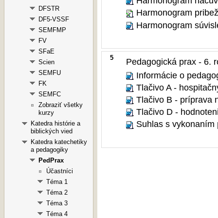
Harmonogram náčuvo
DFSTR
Harmonogram pribežn
DF5-VSSF
Harmonogram súvisle
SEMFMP
FV
SFaE
5
Pedagogická prax - 6. ro
Scien
SEMFU
Informácie o pedagog
FK
Tlačivo A - hospitač
SEMFC
Tlačivo B - príprava
Zobraziť všetky
Tlačivo D - hodnoten
kurzy
Suhlas s vykonaním 
Katedra histórie a
biblických vied
Katedra katechetiky
a pedagogiky
PedPrax
Účastníci
Téma 1
Téma 2
Téma 3
Téma 4