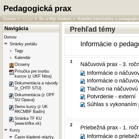
Pedagogická prax
Domov
►
Kurzy
►
Bc a Mgr štúdium
►
Katedra katechetiky a pedagogik
Prehľad témy
Navigácia
Domov
Informácie o pedago
Stránky portálu
Tagy
Kalendár
1
Náčuvová prax - 3. ročn
Oznamy
Príručka pre tvorbu
Informácie o náčuvov
kurzov (z UKF Nitra)
Informácie o náčuvove
Dokumentácia a návody
Tlačivo na náčuvovú p
(z_CHTF STU)
Dokumentácia (z OPF
Potvrdenie - externí
SU Opava)
Súhlas s vykonaním p
Demo kurzy (z UK
RKCMBF Badín)
Stránka TF KU
(www.ktfke.sk)
2
Priebežná prax - 1. ročn
Kurzy
Informácie o priebežn
Často kladené otázky,