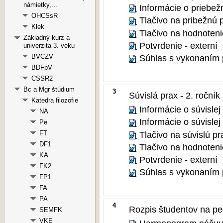
námietky,...
Informácie o priebežn
OHCSsR
Tlačivo na pribežnú p
Klek
Tlačivo na hodnotenie
Základný kurz a
Potvrdenie - externí
univerzita 3. veku
Súhlas s vykonaním p
BVCZV
BDFpV
CSSR2
Bc a Mgr štúdium
3
Súvislá prax - 2. ročník
Katedra filozofie
Informácie o súvislej
NA
Informácie o súvislej 
Pe
Tlačivo na súvislú pra
FT
DF1
Tlačivo na hodnotenie
KA
Potvrdenie - externí
FK2
Súhlas s vykonaním p
FP1
FA
PA
4
Rozpis študentov na pe
SEMFK
VKE